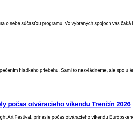
ama o sebe súčasťou programu. Vo vybraných spojoch vás čaká k
zpečením hladkého priebehu. Sami to nezvládneme, ale spolu 
oly počas otváracieho víkendu Trenčín 2026
ht Art Festival, prinesie počas otváracieho víkendu Európskeho