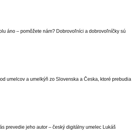
olu áno – pomôžete nám? Dobrovoľníci a dobrovoľníčky sú
iami od umelcov a umelkýň zo Slovenska a Česka, ktoré prebudia
s prevedie jeho autor – český digitálny umelec Lukáš