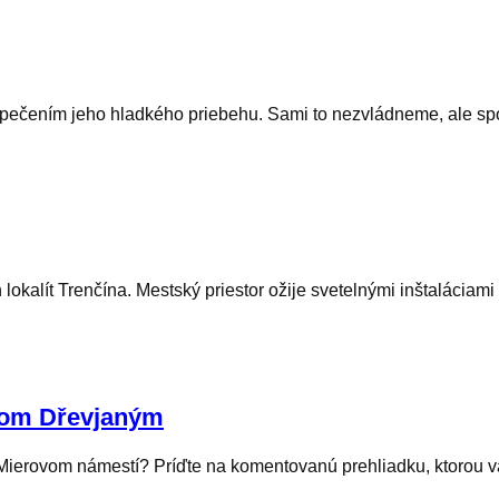
pečením jeho hladkého priebehu. Sami to nezvládneme, ale sp
ch lokalít Trenčína. Mestský priestor ožije svetelnými inštalác
šom Dřevjaným
 Mierovom námestí? Príďte na komentovanú prehliadku, ktorou vá