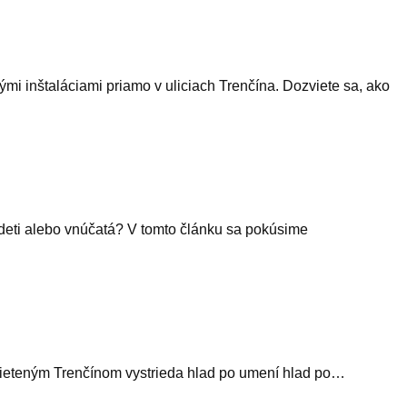
mi inštaláciami priamo v uliciach Trenčína. Dozviete sa, ako
deti alebo vnúčatá? V tomto článku sa pokúsime
zsvieteným Trenčínom vystrieda hlad po umení hlad po…