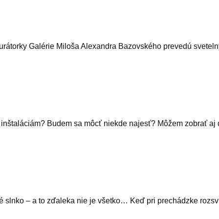
 kurátorky Galérie Miloša Alexandra Bazovského prevedú svetelný
 k inštaláciám? Budem sa môcť niekde najesť? Môžem zobrať aj 
rské slnko – a to zďaleka nie je všetko… Keď pri prechádzke ro