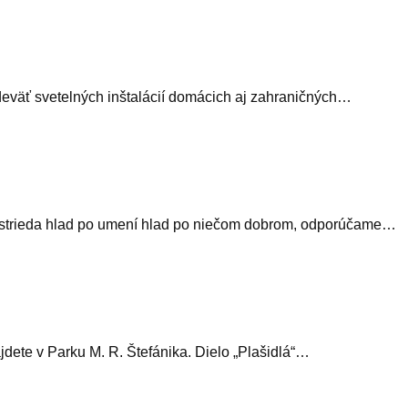
ína deväť svetelných inštalácií domácich aj zahraničných…
m vystrieda hlad po umení hlad po niečom dobrom, odporúčame…
jdete v Parku M. R. Štefánika. Dielo „Plašidlá“…