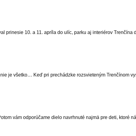
ival prinesie 10. a 11. apríla do ulíc, parku aj interiérov Trenč
aleka nie je všetko… Keď pri prechádzke rozsvieteným Trenčíno
l? Potom vám odporúčame dielo navrhnuté najmä pre deti, ktoré ná