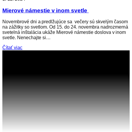
Mierové námestie v inom svetle
Novembrové dni a predlžujúce sa večery sú skvelým časom
na zážitky so svetlom. Od 15. do 24. novembra nadrozmerná
svetelná inštalácia ukáže Mierové námestie doslova v inom
svetle. Nenechajte si…
Čítať viac