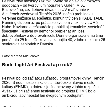
Festival živý mestský zážitok. Svetlo sa objavilo v rôznych
podobách – od tvorby luminografie v Galérii M. A.
Bazovského, cez tieňové divadlo a UV maľovanie v
Ateliéroch zvedavosti Trenčín 2026, nočnú prehliadku
Verejnej knižnice M. Rešetku, komunitný beh s KADE TADE
Running clubom až po prácu so svetlom v textile v LUMó
Hube. Kaviarne a reštaurácie ponúkli aj tematické „svetelné“
špeciality. Festival by nemohol prebiehať ani bez
dobrovoľníkov a dobrovoľníčok. Denne organizačnému tímu
pomáhalo 25 ľudí. Celkovo sa zapojilo 40, z toho dokonca 26
seniorov a senioriek z Dánska.
Foto: Martina Mlcuchova
Bude Light Art Festival aj o rok?
Festival bol od začiatku súčasťou programovej knihy Trenčín
2026. S ňou mesto získalo titul Európske hlavné mesto
kultúry (EHMK), a doteraz je financovaný z tohto rozpočtu.
Avšak už pri začlenení festivalu do projektu EHMK bolo
ambíciou, aby neostal len dvojročným podujatím.