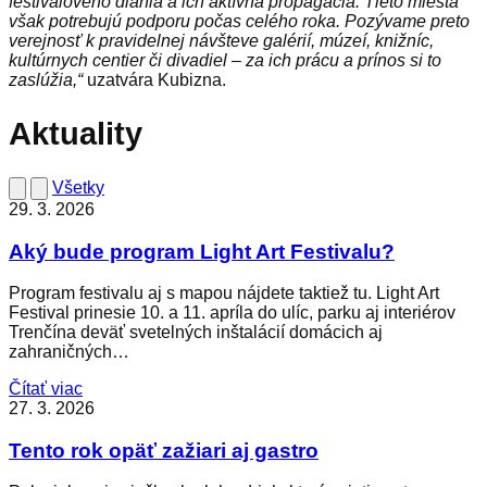
festivalového diania a ich aktívna propagácia. Tieto miesta
však potrebujú podporu počas celého roka. Pozývame preto
verejnosť k pravidelnej návšteve galérií, múzeí, knižníc,
kultúrnych centier či divadiel – za ich prácu a prínos si to
zaslúžia,“
uzatvára Kubizna.
Aktuality
Všetky
29. 3. 2026
Aký bude program Light Art Festivalu?
Program festivalu aj s mapou nájdete taktiež tu. Light Art
Festival prinesie 10. a 11. apríla do ulíc, parku aj interiérov
Trenčína deväť svetelných inštalácií domácich aj
zahraničných…
Čítať viac
27. 3. 2026
Tento rok opäť zažiari aj gastro