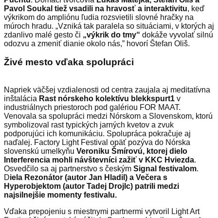
Pavol Soukal tiež vsadili na hravosť a interaktivitu
, keď
výkrikom do ampliónu ľudia rozsvietili slovné hračky na
múroch hradu. „Vzniká tak paralela so situáciami, v ktorých aj
zdanlivo malé gesto či
„výkrik do tmy“
dokáže vyvolať silnú
odozvu a zmeniť dianie okolo nás,” hovorí Štefan Oliš.
Živé mesto vďaka spolupráci
Napriek väčšej vzdialenosti od centra zaujala aj meditatívna
inštalácia
Rast nórskeho kolektívu blekkspurt1
v
industriálnych priestoroch pod galériou FOR MAAT.
Venovala sa spolupráci medzi Nórskom a Slovenskom, ktorú
symbolizoval rast typických jarných kvetov a zvuk
podporujúci ich komunikáciu. Spolupráca pokračuje aj
naďalej. Factory Light Festival opäť pozýva do Nórska
slovenskú umelkyňu
Veroniku Šmírovú, ktorej dielo
Interferencia mohli návštevníci zažiť v KKC Hviezda
.
Osvedčilo sa aj partnerstvo s českým
Signal festivalom
.
D
iela Rezonátor (autor Jan Hladil) a Večera s
Hyperobjektom (autor Tadej Drojlc) patrili medzi
najsilnejšie momenty festivalu.
Vďaka prepojeniu s miestnymi partnermi vytvoril Light Art