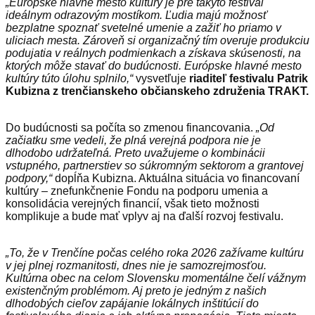
„Európske hlavné mesto kultúry je pre takýto festival
ideálnym odrazovým mostíkom. Ľudia majú možnosť
bezplatne spoznať svetelné umenie a zažiť ho priamo v
uliciach mesta. Zároveň si organizačný tím overuje produkciu
podujatia v reálnych podmienkach a získava skúsenosti, na
ktorých môže stavať do budúcnosti. Európske hlavné mesto
kultúry túto úlohu splnilo,“
vysvetľuje
riaditeľ festivalu Patrik
Kubizna z trenčianskeho občianskeho združenia TRAKT.
Do budúcnosti sa počíta so zmenou financovania.
„Od
začiatku sme vedeli, že plná verejná podpora nie je
dlhodobo udržateľná. Preto uvažujeme o kombinácii
vstupného, partnerstiev so súkromným sektorom a grantovej
podpory,“
dopĺňa Kubizna. Aktuálna situácia vo financovaní
kultúry – znefunkčnenie Fondu na podporu umenia a
konsolidácia verejných financií, však tieto možnosti
komplikuje a bude mať vplyv aj na ďalší rozvoj festivalu.
„To, že v Trenčíne počas celého roka 2026 zažívame kultúru
v jej plnej rozmanitosti, dnes nie je samozrejmosťou.
Kultúrna obec na celom Slovensku momentálne čelí vážnym
existenčným problémom. Aj preto je jedným z našich
dlhodobých cieľov zapájanie lokálnych inštitúcií do