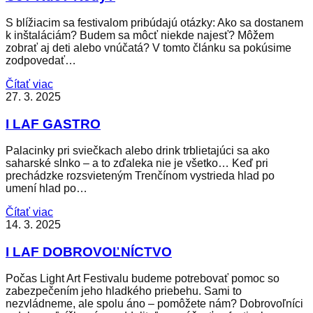
S blížiacim sa festivalom pribúdajú otázky: Ako sa dostanem
k inštaláciám? Budem sa môcť niekde najesť? Môžem
zobrať aj deti alebo vnúčatá? V tomto článku sa pokúsime
zodpovedať…
Čítať viac
27. 3. 2025
I LAF GASTRO
Palacinky pri sviečkach alebo drink trblietajúci sa ako
saharské slnko – a to zďaleka nie je všetko… Keď pri
prechádzke rozsvieteným Trenčínom vystrieda hlad po
umení hlad po…
Čítať viac
14. 3. 2025
I LAF DOBROVOĽNÍCTVO
Počas Light Art Festivalu budeme potrebovať pomoc so
zabezpečením jeho hladkého priebehu. Sami to
nezvládneme, ale spolu áno – pomôžete nám? Dobrovoľníci