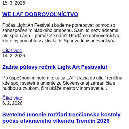
15. 3. 2026
WE LAF DOBROVOĽNÍCTVO
Počas Light Art Festivalu budeme potrebovať pomoc so
zabezpečením hladkého priebehu. Sami to nezvládneme,
ale spolu áno – pomôžete nám? Hľadáme dobrovoľníctvo,
ktoré by pomohlo v aktivitách: Sprievodca/sprievodkyňa…
Čítať viac
14. 2. 2026
Zažite pútavý ročník Light Art Festivalu!
Po úspešnom minulom roku sa LAF vracia do ulíc Trenčína,
kde spojí svetelné umenie zo Slovenska aj zahraničia s
hudbou a zvukom, čím ukáže mesto v inom svetle.…
Čítať viac
6. 2. 2026
Svetelné umenie rozžiari trenčianske kostoly
počas otváracieho víkendu Trenčín 2026