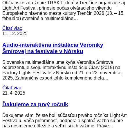
Občianske združenie TRAKT, ktoré v Trenčíne organizuje aj
Light Art Festival, prinesie počas otváracieho víkendu
Európskeho hlavného mesta kultúry Trenčín 2026 (13. – 15.
februára) svetelné a multimediálne…
Čítať viac
11. 12. 2025
Audio-interaktívna inštalácia Veroniky
Šmírovej na festivale v Nórsku
Slovenská multimediálna umelkyňa Veronika Šmírová
odprezentuje svoju interaktívnu inštaláciu Čiary (2019) na
Factory Lights Festivale v Nórsku od 21. do 22. novembra,
2025. Zahraničný export tohto komplexného diela…
Čítať viac
21. 4. 2025
Ďakujeme za prvý ročník
Ďakujeme vám, že ste boli súčasťou prvého ročníka Light Art
Festivalu. Vaša prítomnosť, podpora a spätná väzba sú pre
nás nesmierne dôležité a veľmi si ich vážime. Práve…