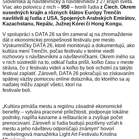
Slovenska aj návštevníčky a návštevníkov z 27 krajín sveta.
Viac ako polovicu z nich –
950
– tvorili ľudia
z Čiech. Okrem
susedných krajín a rôznych štátov Európy Trenčín
navštívili aj ľudia z USA, Spojených Arabských Emirátov,
Kazachstanu, Nepálu, Južnej Kórei či Hong Kongu.
V spolupráci s DATA 26 sa tím zameral aj na zhromaždenie
dát o ekonomickej prospešnosti festivalu pre mesto.
Výskumníčky DATA 26, ktoré monitorujú a dokumentujú, ako
kultúra mení Trenčín, počas festivalu v teréne viedli
rozhovory s návštevníkmi a návštevníčkami. Okrem iného sa
v nich sústredili na to, odkiaľ ľudia prišli, koľko času v meste
strávia, čo z festivalu videli a koľko by boli ochotní za takýto
festival zaplatiť. Zároveň, DATA 26 pokračujú so získavaním
spätnej väzby pomocou online dotazníka, do ktorého sa aj
naďalej môžu zapojiť všetci, ktorí na
festivale boli.
„Kultúra prináša mestu a regiónu zásadné ekonomické
benefity – vytvára pracovné príležitosti, podporuje lokálne
podniky, napĺňa kaviarne a reštaurácie a zvyšuje počet
prenocovaní. Zároveň si ľudia budujú pozitívny vzťah k
mestu a jeho návštevu odporúčajú známym“ hovorí
marketingová manažérka Light Art Festivalu Kristína