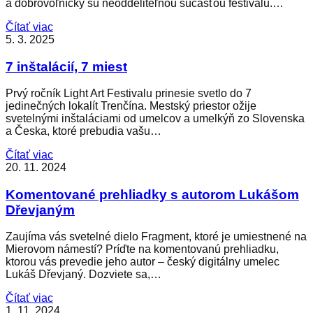
a dobrovoľníčky sú neoddeliteľnou súčasťou festivalu.…
Čítať viac
5. 3. 2025
7 inštalácií, 7 miest
Prvý ročník Light Art Festivalu prinesie svetlo do 7
jedinečných lokalít Trenčína. Mestský priestor ožije
svetelnými inštaláciami od umelcov a umelkýň zo Slovenska
a Česka, ktoré prebudia vašu…
Čítať viac
20. 11. 2024
Komentované prehliadky s autorom Lukášom
Dřevjaným
Zaujíma vás svetelné dielo Fragment, ktoré je umiestnené na
Mierovom námestí? Príďte na komentovanú prehliadku,
ktorou vás prevedie jeho autor – český digitálny umelec
Lukáš Dřevjaný. Dozviete sa,…
Čítať viac
1. 11. 2024