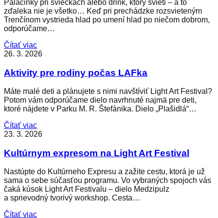
Palacinky pri sviečkach alebo drink, ktorý svieti – a to
zďaleka nie je všetko… Keď pri prechádzke rozsvieteným
Trenčínom vystrieda hlad po umení hlad po niečom dobrom,
odporúčame…
Čítať viac
26. 3. 2026
Aktivity pre rodiny počas LAFka
Máte malé deti a plánujete s nimi navštíviť Light Art Festival?
Potom vám odporúčame dielo navrhnuté najmä pre deti,
ktoré nájdete v Parku M. R. Štefánika. Dielo „Plašidlá“…
Čítať viac
23. 3. 2026
Kultúrnym expresom na Light Art Festival
Nastúpte do Kultúrneho Expresu a zažite cestu, ktorá je už
sama o sebe súčasťou programu. Vo vybraných spojoch vás
čaká kúsok Light Art Festivalu – dielo Medzipulz
a sprievodný tvorivý workshop. Cesta…
Čítať viac