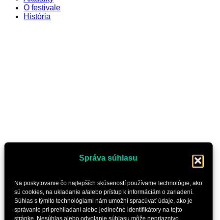
O festivale
História
Správa súhlasu
Na poskytovanie čo najlepších skúseností používame technológie, ako
sú cookies, na ukladanie a/alebo prístup k informáciám o zariadení.
Súhlas s týmito technológiami nám umožní spracúvať údaje, ako je
správanie pri prehliadaní alebo jedinečné identifikátory na tejto
stránke. Nesúhlas alebo odvolanie súhlasu môže nepriaznivo