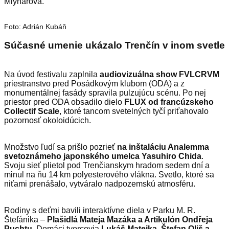
Mlynárová.
Foto: Adrián Kubáň
Súčasné umenie ukázalo Trenčín v inom svetle
Na úvod festivalu zaplnila
audiovizuálna show FVLCRVM
priestranstvo pred Posádkovým klubom (ODA) a z
monumentálnej fasády spravila pulzujúcu scénu. Po nej
priestor pred ODA obsadilo dielo
FLUX od francúzskeho
Collectif Scale
, ktoré tancom svetelných tyčí priťahovalo
pozornosť okoloidúcich.
Množstvo ľudí sa prišlo pozrieť
na inštaláciu Analemma
svetoznámeho japonského umelca Yasuhiro Chida
.
Svoju sieť plietol pod Trenčianskym hradom sedem dní a
minul na ňu 14 km polyesterového vlákna. Svetlo, ktoré sa
niťami prenášalo, vytváralo nadpozemskú atmosféru.
Rodiny s deťmi bavili interaktívne diela v Parku M. R.
Štefánika –
Plašidlá Mateja Mazáka a Artikulón Ondřeja
Puchtu
. Domáci tvorcovia
Lukáš Matejka, Štefan Oliš a