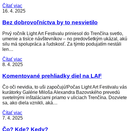
Čítať viac
16. 4. 2025
Bez dobrovoľníctva by to nesvietilo
Prvý ročník Light Art Festivalu priniesol do Trenčína svetlo,
umenie a tisíce návštevníkov – no predovšetkým ukázal, akú
silu má spolupráca a ľudskosť. Za týmto podujatím nestáli
len…
Čítať viac
8. 4. 2025
Komentované prehliadky diel na LAF
Čo oči nevidia, to uši započujú!Počas Light Art Festivalu vás
kurátorky Galérie Miloša Alexandra Bazovského prevedú
svetelnými inštaláciami priamo v uliciach Trenčína. Dozviete
sa, ako diela vznikli, aká…
Čítať viac
7. 4. 2025
Čo? Kde? Kedy?