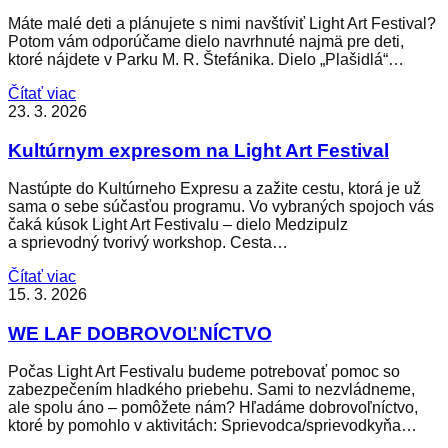
Máte malé deti a plánujete s nimi navštíviť Light Art Festival?
Potom vám odporúčame dielo navrhnuté najmä pre deti,
ktoré nájdete v Parku M. R. Štefánika. Dielo „Plašidlá“…
Čítať viac
23. 3. 2026
Kultúrnym expresom na Light Art Festival
Nastúpte do Kultúrneho Expresu a zažite cestu, ktorá je už
sama o sebe súčasťou programu. Vo vybraných spojoch vás
čaká kúsok Light Art Festivalu – dielo Medzipulz
a sprievodný tvorivý workshop. Cesta…
Čítať viac
15. 3. 2026
WE LAF DOBROVOĽNÍCTVO
Počas Light Art Festivalu budeme potrebovať pomoc so
zabezpečením hladkého priebehu. Sami to nezvládneme,
ale spolu áno – pomôžete nám? Hľadáme dobrovoľníctvo,
ktoré by pomohlo v aktivitách: Sprievodca/sprievodkyňa…