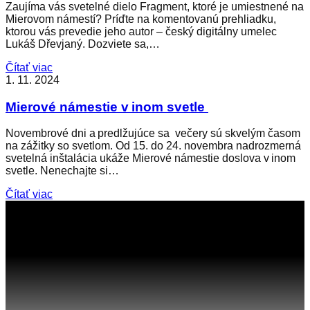
Zaujíma vás svetelné dielo Fragment, ktoré je umiestnené na
Mierovom námestí? Príďte na komentovanú prehliadku,
ktorou vás prevedie jeho autor – český digitálny umelec
Lukáš Dřevjaný. Dozviete sa,…
Čítať viac
1. 11. 2024
Mierové námestie v inom svetle
Novembrové dni a predlžujúce sa večery sú skvelým časom
na zážitky so svetlom. Od 15. do 24. novembra nadrozmerná
svetelná inštalácia ukáže Mierové námestie doslova v inom
svetle. Nenechajte si…
Čítať viac