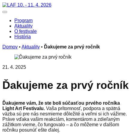
Skip
10. - 11. 4. 2026
to
Toggle navigation
content
Program
Aktuality
O festivale
História
Domov
•
Aktuality
•
Ďakujeme za prvý ročník
21. 4. 2025
Ďakujeme za prvý ročník
Ďakujeme vám, že ste boli súčasťou prvého ročníka
Light Art Festivalu.
Vaša prítomnosť, podpora a spätná
väzba sú pre nás nesmierne dôležité a veľmi si ich vážime.
Práve vďaka vašim reakciám, komentárom a zdieľaným
zážitkom vieme, čo fungovalo – a čo môžeme v ďalšom
ročníku posunúť ešte ďalej.