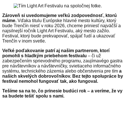
Zároveň si uvedomujeme veľkú zodpovednosť, ktorú
máme.
Vďaka titulu Európske hlavné mesto kultúry, ktorý
bude Trenčín niesť v roku 2026, chceme priniesť najväčší a
najsilnejší ročník Light Art Festivalu, aký mesto zažilo.
Festival, ktorý bude prekvapovať, spájať ľudí a ukazovať
Trenčín v inom svetle.
Veľké poďakovanie patrí aj našim partnerom, ktorí
pomohli s hladkým priebehom festivalu
– či už
zabezpečením sprievodného programu, zaujímavégo gastra
pre návštevníkov a návštevníčky, svietiaceho informačného
systému, technického zázemia alebo občerstvenia pre tím
a
našich skvelých dobrovoľníkov.
Bez tejto spolupráce by
festival nemohol fungovať tak, ako fungoval.
Tešíme sa na to, čo prinesie budúci rok – a veríme, že vy
sa budete tešiť spolu s nami.