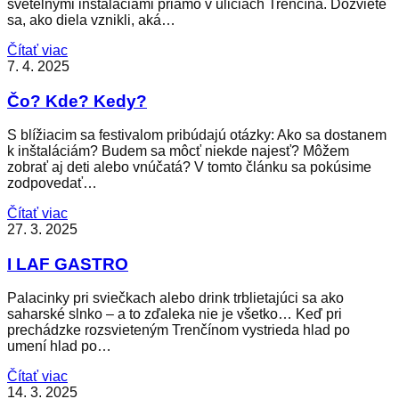
svetelnými inštaláciami priamo v uliciach Trenčína. Dozviete
sa, ako diela vznikli, aká…
Čítať viac
7. 4. 2025
Čo? Kde? Kedy?
S blížiacim sa festivalom pribúdajú otázky: Ako sa dostanem
k inštaláciám? Budem sa môcť niekde najesť? Môžem
zobrať aj deti alebo vnúčatá? V tomto článku sa pokúsime
zodpovedať…
Čítať viac
27. 3. 2025
I LAF GASTRO
Palacinky pri sviečkach alebo drink trblietajúci sa ako
saharské slnko – a to zďaleka nie je všetko… Keď pri
prechádzke rozsvieteným Trenčínom vystrieda hlad po
umení hlad po…
Čítať viac
14. 3. 2025