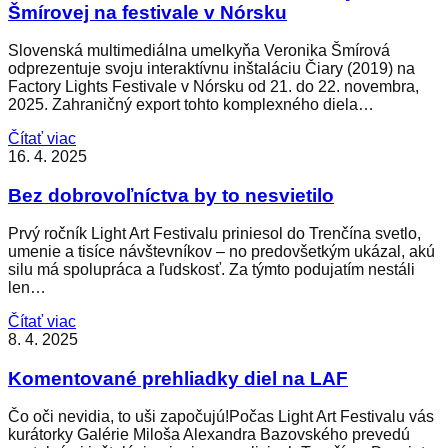
Šmírovej na festivale v Nórsku
Slovenská multimediálna umelkyňa Veronika Šmírová
odprezentuje svoju interaktívnu inštaláciu Čiary (2019) na
Factory Lights Festivale v Nórsku od 21. do 22. novembra,
2025. Zahraničný export tohto komplexného diela…
Čítať viac
16. 4. 2025
Bez dobrovoľníctva by to nesvietilo
Prvý ročník Light Art Festivalu priniesol do Trenčína svetlo,
umenie a tisíce návštevníkov – no predovšetkým ukázal, akú
silu má spolupráca a ľudskosť. Za týmto podujatím nestáli
len…
Čítať viac
8. 4. 2025
Komentované prehliadky diel na LAF
Čo oči nevidia, to uši započujú!Počas Light Art Festivalu vás
kurátorky Galérie Miloša Alexandra Bazovského prevedú