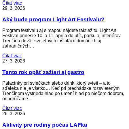
Čítať viac
29. 3. 2026
Aký bude program Light Art Festivalu?
Program festivalu aj s mapou nájdete taktiež tu. Light Art
Festival prinesie 10. a 11. apríla do ulíc, parku aj interiérov
Trenčína deväť svetelných inštalácií domácich aj
zahraničných…
Čítať viac
27. 3. 2026
Tento rok opäť zažiari aj gastro
Palacinky pri sviečkach alebo drink, ktorý svieti – a to
zďaleka nie je všetko… Keď pri prechádzke rozsvieteným
Trenčínom vystrieda hlad po umení hlad po niečom dobrom,
odporúčame…
Čítať viac
26. 3. 2026
Aktivity pre rodiny počas LAFka