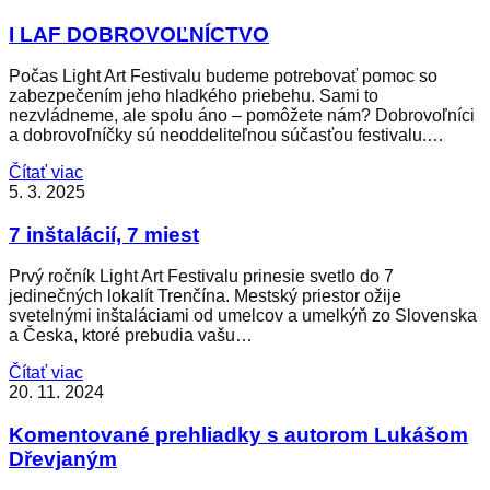
I LAF DOBROVOĽNÍCTVO
Počas Light Art Festivalu budeme potrebovať pomoc so
zabezpečením jeho hladkého priebehu. Sami to
nezvládneme, ale spolu áno – pomôžete nám? Dobrovoľníci
a dobrovoľníčky sú neoddeliteľnou súčasťou festivalu.…
Čítať viac
5. 3. 2025
7 inštalácií, 7 miest
Prvý ročník Light Art Festivalu prinesie svetlo do 7
jedinečných lokalít Trenčína. Mestský priestor ožije
svetelnými inštaláciami od umelcov a umelkýň zo Slovenska
a Česka, ktoré prebudia vašu…
Čítať viac
20. 11. 2024
Komentované prehliadky s autorom Lukášom
Dřevjaným