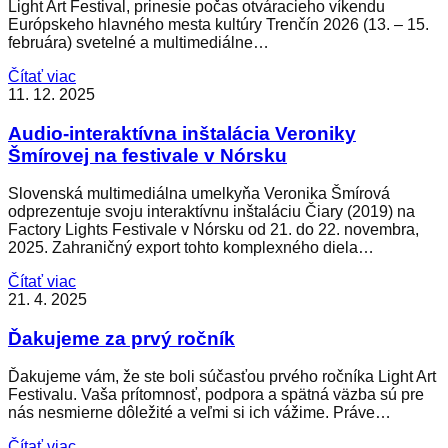
Light Art Festival, prinesie počas otváracieho víkendu
Európskeho hlavného mesta kultúry Trenčín 2026 (13. – 15.
februára) svetelné a multimediálne…
Čítať viac
11. 12. 2025
Audio-interaktívna inštalácia Veroniky
Šmírovej na festivale v Nórsku
Slovenská multimediálna umelkyňa Veronika Šmírová
odprezentuje svoju interaktívnu inštaláciu Čiary (2019) na
Factory Lights Festivale v Nórsku od 21. do 22. novembra,
2025. Zahraničný export tohto komplexného diela…
Čítať viac
21. 4. 2025
Ďakujeme za prvý ročník
Ďakujeme vám, že ste boli súčasťou prvého ročníka Light Art
Festivalu. Vaša prítomnosť, podpora a spätná väzba sú pre
nás nesmierne dôležité a veľmi si ich vážime. Práve…
Čítať viac