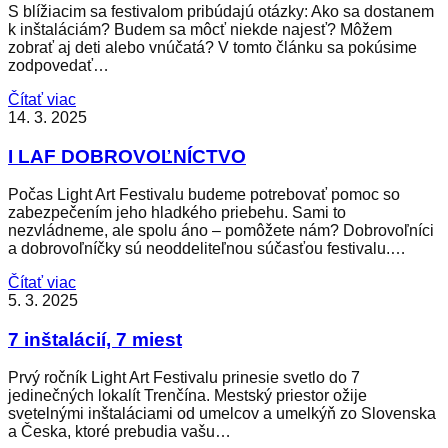
S blížiacim sa festivalom pribúdajú otázky: Ako sa dostanem
k inštaláciám? Budem sa môcť niekde najesť? Môžem
zobrať aj deti alebo vnúčatá? V tomto článku sa pokúsime
zodpovedať…
Čítať viac
14. 3. 2025
I LAF DOBROVOĽNÍCTVO
Počas Light Art Festivalu budeme potrebovať pomoc so
zabezpečením jeho hladkého priebehu. Sami to
nezvládneme, ale spolu áno – pomôžete nám? Dobrovoľníci
a dobrovoľníčky sú neoddeliteľnou súčasťou festivalu.…
Čítať viac
5. 3. 2025
7 inštalácií, 7 miest
Prvý ročník Light Art Festivalu prinesie svetlo do 7
jedinečných lokalít Trenčína. Mestský priestor ožije
svetelnými inštaláciami od umelcov a umelkýň zo Slovenska
a Česka, ktoré prebudia vašu…