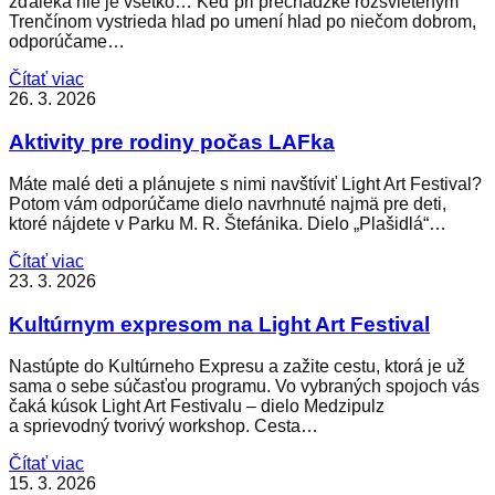
zďaleka nie je všetko… Keď pri prechádzke rozsvieteným
Trenčínom vystrieda hlad po umení hlad po niečom dobrom,
odporúčame…
Čítať viac
26. 3. 2026
Aktivity pre rodiny počas LAFka
Máte malé deti a plánujete s nimi navštíviť Light Art Festival?
Potom vám odporúčame dielo navrhnuté najmä pre deti,
ktoré nájdete v Parku M. R. Štefánika. Dielo „Plašidlá“…
Čítať viac
23. 3. 2026
Kultúrnym expresom na Light Art Festival
Nastúpte do Kultúrneho Expresu a zažite cestu, ktorá je už
sama o sebe súčasťou programu. Vo vybraných spojoch vás
čaká kúsok Light Art Festivalu – dielo Medzipulz
a sprievodný tvorivý workshop. Cesta…
Čítať viac
15. 3. 2026