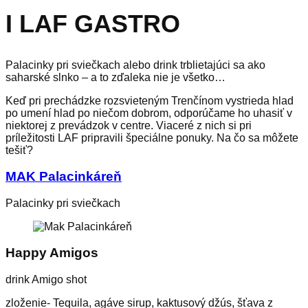
I LAF GASTRO
Palacinky pri sviečkach alebo drink trblietajúci sa ako
saharské slnko – a to zďaleka nie je všetko…
Keď pri prechádzke rozsvieteným Trenčínom vystrieda hlad
po umení hlad po niečom dobrom, odporúčame ho uhasiť v
niektorej z prevádzok v centre. Viaceré z nich si pri
príležitosti LAF pripravili špeciálne ponuky. Na čo sa môžete
tešiť?
MAK Palacinkáreň
Palacinky pri sviečkach
Happy Amigos
drink Amigo shot
zloženie- Tequila, agáve sirup, kaktusový džús, šťava z