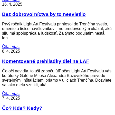
16. 4. 2025
Bez dobrovoľníctva by to nesvietilo
Prvý ročník Light Art Festivalu priniesol do Trenčína svetlo,
umenie a tisíce návštevníkov – no predovšetkým ukázal, akú
silu má spolupráca a ľudskosť. Za týmto podujatím nestáli
len…
Čítať viac
8. 4. 2025
Komentované prehliadky diel na LAF
Čo oči nevidia, to uši započujú!Počas Light Art Festivalu vás
kurátorky Galérie Miloša Alexandra Bazovského prevedú
svetelnými inštaláciami priamo v uliciach Trenčína. Dozviete
sa, ako diela vznikli, aká…
Čítať viac
7. 4. 2025
Čo? Kde? Kedy?