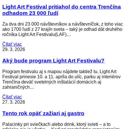
Light Art Festival pritiahol do centra Trenčína
odhadom 23 000 ľudí
Za dva dni 23 000 návštevníkov a návštevníčok, z toho viac
ako 1700 ľudí z 27 krajín sveta – taký je odhad dát druhého
ročníka Light Art Festivalu(LAF)…
Čítať viac
29. 3. 2026
Aký bude program Light Art Festivalu?
Program festivalu aj s mapou nájdete taktiež tu. Light Art
Festival prinesie 10. a 11. apríla do ulíc, parku aj interiérov
Trenčína deväť svetelných inštalácií domácich aj
zahraničných…
Čítať viac
27. 3. 2026
Tento rok opäť zažiari aj gastro
Palacinky pri sviečkach alebo drink, ktorý svieti – a to