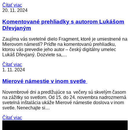
Čítať viac
20. 11. 2024
Komentované prehliadky s autorom Lukášom
Dřevjaným
Zaujíma vás svetelné dielo Fragment, ktoré je umiestnené na
Mierovom námestí? Príďte na komentovanú prehliadku,
ktorou vás prevedie jeho autor – český digitálny umelec
Lukáš Dřevjaný. Dozviete sa,…
Čítať viac
1. 11. 2024
Mierové námestie v inom svetle
Novembrové dni a predlžujúce sa večery sú skvelým časom
na zážitky so svetlom. Od 15. do 24. novembra nadrozmerná
svetelná inštalácia ukáže Mierové námestie doslova v inom
svetle. Nenechajte si…
Čítať viac