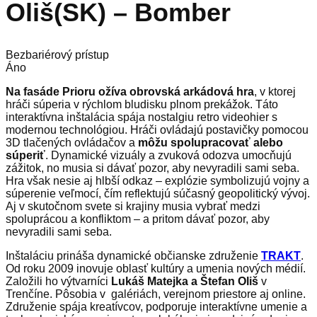
Oliš(SK) – Bomber
Bezbariérový prístup
Áno
Na fasáde Prioru ožíva obrovská arkádová hra
, v ktorej
hráči súperia v rýchlom bludisku plnom prekážok. Táto
interaktívna inštalácia spája nostalgiu retro videohier s
modernou technológiou. Hráči ovládajú postavičky pomocou
3D tlačených ovládačov a
môžu spolupracovať alebo
súperiť
. Dynamické vizuály a zvuková odozva umocňujú
zážitok, no musia si dávať pozor, aby nevyradili sami seba.
Hra však nesie aj hlbší odkaz – explózie symbolizujú vojny a
súperenie veľmocí, čím reflektujú súčasný geopolitický vývoj.
Aj v skutočnom svete si krajiny musia vybrať medzi
spoluprácou a konfliktom – a pritom dávať pozor, aby
nevyradili sami seba.
Inštaláciu prináša dynamické občianske združenie
TRAKT
.
Od roku 2009 inovuje oblasť kultúry a umenia nových médií.
Založili ho výtvarníci
Lukáš Matejka a Štefan Oliš
v
Trenčíne. Pôsobia v galériách, verejnom priestore aj online.
Združenie spája kreatívcov, podporuje interaktívne umenie a