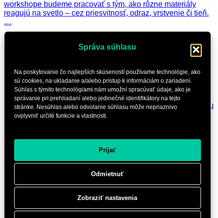
workshope budeme pracovať s tým, ako rôzne materiály
reagujú na svetlo – cez priesvitnosť, odraz, vrstvenie či tieň.
…
Zadarmo
Správa súhlasu
LUMó HUB
Upcyklácia záclon: taška alebo sukňa (iba v
Na poskytovanie čo najlepších skúseností používame technológie, ako
sobotu)
sú cookies, na ukladanie a/alebo prístup k informáciám o zariadení.
Súhlas s týmito technológiami nám umožní spracúvať údaje, ako je
Záclony sú materiál, ktorý už žil svoj domáci život – a práve
správanie pri prehliadaní alebo jedinečné identifikátory na tejto
preto je skvelým štartom pre nový kúsok. Spolu s dizajnérkou
stránke. Nesúhlas alebo odvolanie súhlasu môže nepriaznivo
Vandou Hauptvogelovou – víťazkou ocenenia Best…
ovplyvniť určité funkcie a vlastnosti.
Zadarmo
Bezbariérový
Verejná knižnica Michala Rešetku
prístup
Prijať
Večerná knižnica (iba v piatok)
Odmietnuť
Kedy ste naposledy navštívili knižnicu v noci? Ak je vašou
odpoveďou „nikdy“, môžete to napraviť počas Light Art
Festivalu. V piatok sa totiž otvorí Verejná knižnica Michala
Zobraziť nastavenia
Rešetku…