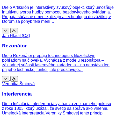
Dielo Artikulón je interaktívny zvukový objekt, ktorý umožňuje
intuitívnu tvorbu hudby pomocou bezdotykového ovládania.
Prepája súčasné umenie, dizajn a technológiu do zážitku, v
ktorom sa pohyb tela mení…
Zadarmo
Bezbariérový
Jan Hladil (CZ)
prístup
Rezonátor
Dielo Rezonátor prepája technológiu s filozofickým
pohľadom na človeka. Vychádza z modelu rezonátora –
základnej súčasti laserového zariadenia – no neostáva len
pri jeho technickej funkcii, ale predstavuje…
Zadarmo
Bezbariérový
Veronika Šmírová
prístup
Interferencia
Dielo Inštalácia Interferencia vychádza zo známeho pokusu
z roku 1803, ktorý ukázal, že svetlo sa správa ako vlnenie.
Umelecká interpretácia Veroniky Šmírovej tento princíp