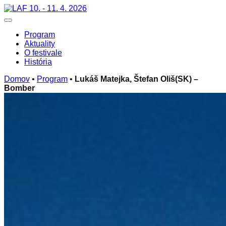
Skip
10. - 11. 4. 2026
to
Toggle navigation
content
Program
Aktuality
O festivale
História
Domov
•
Program
•
Lukáš Matejka, Štefan Oliš(SK) –
Bomber