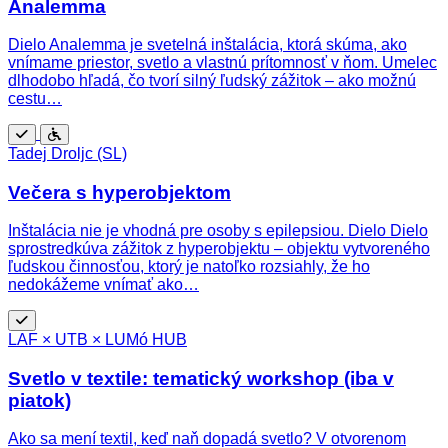
Analemma
Dielo Analemma je svetelná inštalácia, ktorá skúma, ako
vnímame priestor, svetlo a vlastnú prítomnosť v ňom. Umelec
dlhodobo hľadá, čo tvorí silný ľudský zážitok – ako možnú
cestu…
Zadarmo
Bezbariérový
Tadej Droljc (SL)
prístup
Večera s hyperobjektom
Inštalácia nie je vhodná pre osoby s epilepsiou. Dielo Dielo
sprostredkúva zážitok z hyperobjektu – objektu vytvoreného
ľudskou činnosťou, ktorý je natoľko rozsiahly, že ho
nedokážeme vnímať ako…
Zadarmo
LAF × UTB × LUMó HUB
Svetlo v textile: tematický workshop (iba v
piatok)
Ako sa mení textil, keď naň dopadá svetlo? V otvorenom