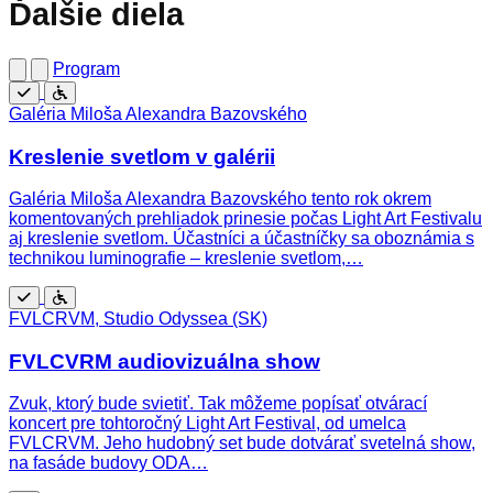
Ďalšie diela
Program
Zadarmo
Bezbariérový
Galéria Miloša Alexandra Bazovského
prístup
Kreslenie svetlom v galérii
Galéria Miloša Alexandra Bazovského tento rok okrem
komentovaných prehliadok prinesie počas Light Art Festivalu
aj kreslenie svetlom. Účastníci a účastníčky sa oboznámia s
technikou luminografie – kreslenie svetlom,…
Zadarmo
Bezbariérový
FVLCRVM, Studio Odyssea (SK)
prístup
FVLCVRM audiovizuálna show
Zvuk, ktorý bude svietiť. Tak môžeme popísať otvárací
koncert pre tohtoročný Light Art Festival, od umelca
FVLCRVM. Jeho hudobný set bude dotvárať svetelná show,
na fasáde budovy ODA…